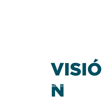
VISIÓ
Ser el mejor wellness club 
N
adultos mayores del Ecuad