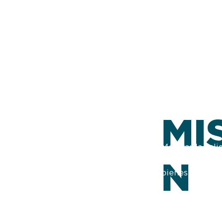
MI
Mejorar la cal
N
mayores con ac
bienestar integ