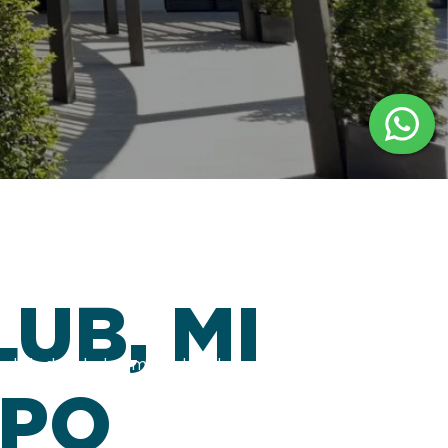
LUB, MI
 club donde la amistad y el aprendizaje crean
MPO
rutar la alegría de vivir.