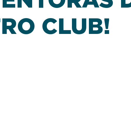
RO CLUB!
padres. Al poco tiempo, noté que había muchos adulto
un espacio que los estimule, que los haga sonreír y di
días los ayudo, busco hacerlos sonreír y les ofrezco h
s y felices.
que hago.