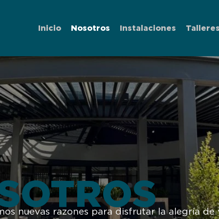
Inicio
Nosotros
Instalaciones
Tallere
SOTROS
os nuevas razones para disfrutar la alegría de v