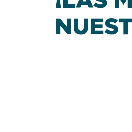
NUEST
Vivemás fue ideado para mis 
necesidades similares. Quería 
etapa de sus vidas. Todos los 
todos queremos: ser autónomo
Soy muy afortunada, amo lo 