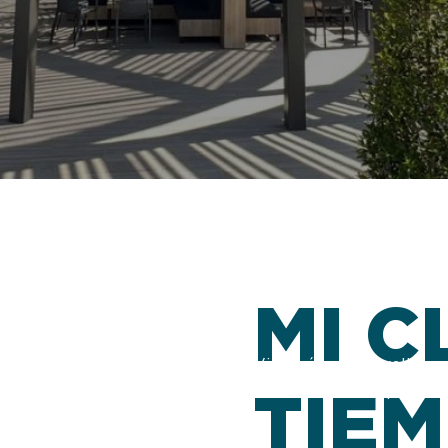
MI C
Vivemás es un wellness
TIE
nuevas razones para disf