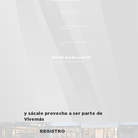
Presenta tu tarjeta en
establecimientos aliados
Accede a descuentos y beneficios
exclusivos
Disfruta y ahorra cada vez que la
usas
¿Dónde puedes usarla?
En nuestra red de aliados seleccionados
y sácale provecho a ser parte de
Vivemás
REGISTRO