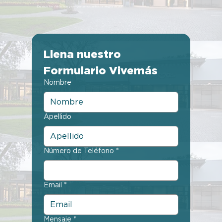
¡Déjanos tus datos hoy y compartamos juntos la alegría de vivir!
Llena nuestro 
Formulario Vivemás
Nombre
Apellido
Número de Teléfono
*
Email
*
Mensaje
*